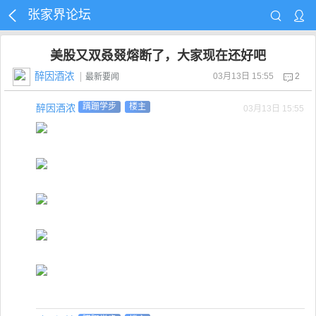
张家界论坛
美股又双叒叕熔断了，大家现在还好吧
醉因酒浓
03月13日 15:55
2
最新要闻
醉因酒浓
蹒跚学步
楼主
03月13日 15:55