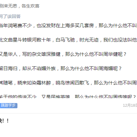
12月18日
蹒跚学步
快！！