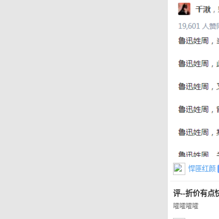
悍匪红颜
评--折价有点
嚯嚯嚯嚯