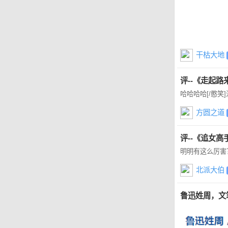
干枯大地
评--《走起
哈哈哈哈[/憨笑
方圆之道
评--《追女高
明明有这么厉害？
北派大伯
鲁迅姓周，文