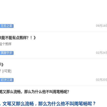
09月18日
无名之辈
路来能不能有点熊样？！》
]没个熊样
02月24日
蹒跚学步
手》
[/可爱]
02月20日
初涉江湖
笔又那么流畅，那么为什么他不叫周笔畅呢？