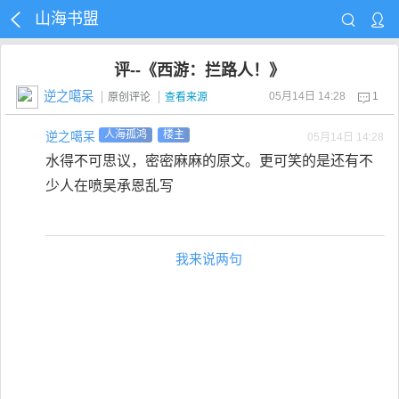
山海书盟
评--《西游：拦路人！》
逆之噶呆
05月14日 14:28
1
原创评论
查看来源
逆之噶呆
人海孤鸿
楼主
05月14日 14:28
水得不可思议，密密麻麻的原文。更可笑的是还有不
少人在喷吴承恩乱写
我来说两句