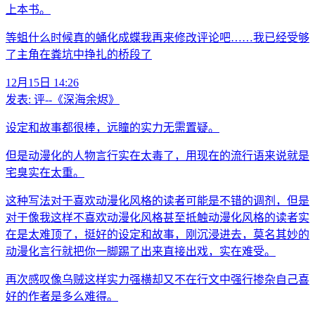
上本书。
等蛆什么时候真的蛹化成蝶我再来修改评论吧……我已经受够
了主角在粪坑中挣扎的桥段了
12月15日 14:26
发表:
评--《深海余烬》
设定和故事都很棒，远瞳的实力无需置疑。
但是动漫化的人物言行实在太毒了，用现在的流行语来说就是
宅臭实在太重。
这种写法对于喜欢动漫化风格的读者可能是不错的调剂，但是
对于像我这样不喜欢动漫化风格甚至抵触动漫化风格的读者实
在是太难顶了，挺好的设定和故事，刚沉浸进去，莫名其妙的
动漫化言行就把你一脚踢了出来直接出戏，实在难受。
再次感叹像乌贼这样实力强横却又不在行文中强行掺杂自己喜
好的作者是多么难得。