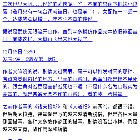
二次世界大战……说好的武侠呢。唯一不崩的只剩下把妹小段
落（邀月只有一句台词就被日，也是崩了），女配推一个丢一
个，达成猪脚纵横十几年不孕不育的传说。
据说是武侠无限流开山作，直到众多模仿作品完本依旧徘徊宫
门。崩成这样，大概再长出来也无视了。
12月15日 13:50
发表:
评--《诸界第一因》
作者文笔没的说，剧情太过薄弱，属于可以打发时间的那种。
有点感觉很奇怪的地方，里面的山贼呀、叛军呀都是悍不畏死
的，跟主角对战更是全部战死也不退（不是什么名为山贼实为
豪杰的，就是普通无恶不作的山贼），看的我一脸懵逼。
之前作者写的
《诸天投影》
和
《大道纪》
前两卷，都很不错，
但后期太拉胯，装逼倒是写的越来越清新脱俗，但是各种大量
侧面描写，各种太多故作谜团的描写，剧情没看出咋样，倒是
越来越文青，故作高深和矫情