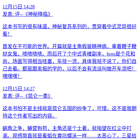
12月15日 14:28
发表:
评--《神秘降临》
这本书写的很有味道，神秘复苏系列的，贯穿着中式灵异很好
看！
首发在不可能的世界。开篇就是主角假装精神病，拿着鞭子鞭
挞女鬼，啧啧啧啧。而后开了个中式青楼副本，boss是个花和
尚，场面写得相当哇塞，车技一流，具体我就不说了，你们自
己去看。都是跟卖报的学的，以后不会有流派叫做开车流吧！
嘿嘿嘿！
12月15日 14:27
发表:
评--《昆仑一黍》
这本书怕不是主线就是昆仑五国的纷争了，可惜，这不是我期
待这个作者写出的内容。
蜗角之争，蝇营狗苟，主角还是个土著，就指望在红尘中打
滚。观感简直就是看蛆在粪坑蝶泳一样……太恶心了，三星给