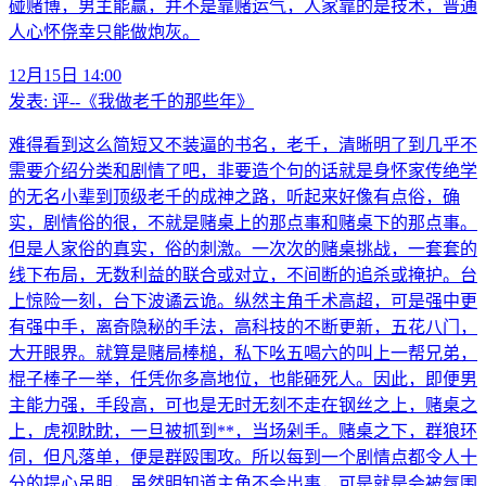
碰赌博，男主能赢，并不是靠赌运气，人家靠的是技术，普通
人心怀侥幸只能做炮灰。
12月15日 14:00
发表:
评--《我做老千的那些年》
难得看到这么简短又不装逼的书名，老千，清晰明了到几乎不
需要介绍分类和剧情了吧，非要造个句的话就是身怀家传绝学
的无名小辈到顶级老千的成神之路，听起来好像有点俗，确
实，剧情俗的很，不就是赌桌上的那点事和赌桌下的那点事。
但是人家俗的真实，俗的刺激。一次次的赌桌挑战，一套套的
线下布局，无数利益的联合或对立，不间断的追杀或掩护。台
上惊险一刻，台下波谲云诡。纵然主角千术高超，可是强中更
有强中手，离奇隐秘的手法，高科技的不断更新，五花八门，
大开眼界。就算是赌局棒槌，私下吆五喝六的叫上一帮兄弟，
棍子棒子一举，任凭你多高地位，也能砸死人。因此，即便男
主能力强，手段高，可也是无时无刻不走在钢丝之上，赌桌之
上，虎视眈眈，一旦被抓到**，当场剁手。赌桌之下，群狼环
伺，但凡落单，便是群殴围攻。所以每到一个剧情点都令人十
分的提心吊胆，虽然明知道主角不会出事，可是就是会被氛围