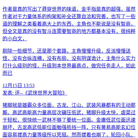
作者是真的写出了莽穿世界的味道，金手指是真的超强，虽然
作者对于力量体系的构架和补全还算自洽和完善，也写了一些
道的理解之类看着高大上的东西，主角也不能说是没有智商，
但全文是真的没有智斗连需要智商的地方都基本没有，很纯粹
的小白文，
剔除一些细节，还是那个套路，主角慢慢升级，反派慢慢送
怪，没有合纵连横，没有布局，没有阴谋诡计，主角什么实力
打什么级别的怪，升级到本世界最高点，做完任务走人，如此
而已
12月15日 13:53
发表:
评--《武侠世界大冒险》
猪脚就是雄霸众多位面，古龙、江山、武装风暴都有的王动那
厮。高武高能高力量高层次碾压低武，猪脚升级太快，虐菜过
于轻松，很快统一武林不够了要统一位面。金庸低武位面迅速
崩坏，古龙高武低能位面勉强抵挡一阵，只有黄易高能玄幻位
面容易拔高力量等级所以死挺。然而拔着也崩了，轮回小队、