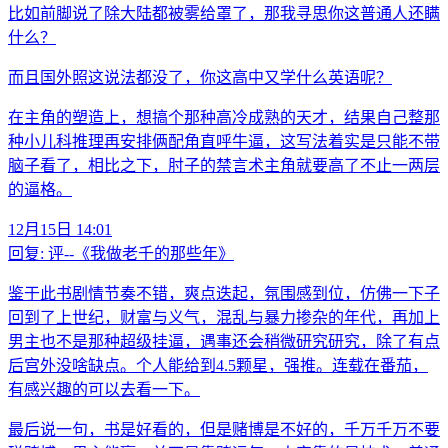
比如前脚说了除大陆都被雾给罩了，那我寻思你这普通人还瞒
什么？
而且国外照这说法都没了，你这高中又学什么英语呢？
在主角的塑造上，想搞个那种高冷成熟的天才，结果自己整那
种小儿科推理再安排俩配角直呼牛逼，这写法着实是只能不带
脑子看了，相比之下，肘子的禁言术主角就要高了不止一两层
的逼格。
12月15日 14:01
回复:
评--《我做老千的那些年》
鉴于此书剧情节奏不错，爽点迭起，氛围感到位，仿佛一下子
回到了上世纪，财富与义气，混乱与暴力掺杂的年代，再加上
男主也不是那种超级挂逼，遇事还会稍微研究研究，除了有点
后宫外没啥缺点。个人能给到4.5颗星，强推。连载在番茄，
有感兴趣的可以去看一下。
最后说一句，书是好看的，但是赌博是不好的，千万千万不要