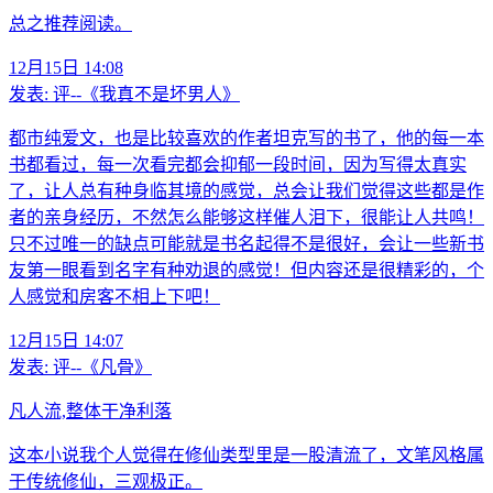
总之推荐阅读。
12月15日 14:08
发表:
评--《我真不是坏男人》
都市纯爱文，也是比较喜欢的作者坦克写的书了，他的每一本
书都看过，每一次看完都会抑郁一段时间，因为写得太真实
了，让人总有种身临其境的感觉，总会让我们觉得这些都是作
者的亲身经历，不然怎么能够这样催人泪下，很能让人共鸣！
只不过唯一的缺点可能就是书名起得不是很好，会让一些新书
友第一眼看到名字有种劝退的感觉！但内容还是很精彩的，个
人感觉和房客不相上下吧！
12月15日 14:07
发表:
评--《凡骨》
凡人流,整体干净利落
这本小说我个人觉得在修仙类型里是一股清流了，文笔风格属
于传统修仙，三观极正。