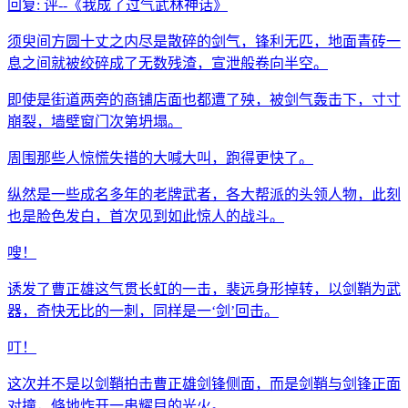
回复:
评--《我成了过气武林神话》
须臾间方圆十丈之内尽是散碎的剑气，锋利无匹，地面青砖一
息之间就被绞碎成了无数残渣，宣泄般卷向半空。
即使是街道两旁的商铺店面也都遭了殃，被剑气轰击下，寸寸
崩裂，墙壁窗门次第坍塌。
周围那些人惊慌失措的大喊大叫，跑得更快了。
纵然是一些成名多年的老牌武者，各大帮派的头领人物，此刻
也是脸色发白，首次见到如此惊人的战斗。
嗖！
诱发了曹正雄这气贯长虹的一击，裴远身形掉转，以剑鞘为武
器，奇快无比的一刺，同样是一‘剑’回击。
叮！
这次并不是以剑鞘拍击曹正雄剑锋侧面，而是剑鞘与剑锋正面
对撞，倏地炸开一串耀目的光火。