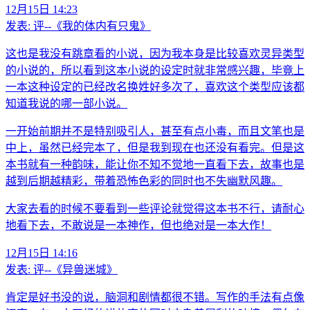
12月15日 14:23
发表:
评--《我的体内有只鬼》
这也是我没有跳章看的小说，因为我本身是比较喜欢灵异类型
的小说的，所以看到这本小说的设定时就非常感兴趣，毕竟上
一本这种设定的已经改名换姓好多次了，喜欢这个类型应该都
知道我说的哪一部小说。
一开始前期并不是特别吸引人，甚至有点小毒，而且文笔也是
中上，虽然已经完本了，但是我到现在也还没有看完。但是这
本书就有一种韵味，能让你不知不觉地一直看下去，故事也是
越到后期越精彩，带着恐怖色彩的同时也不失幽默风趣。
大家去看的时候不要看到一些评论就觉得这本书不行，请耐心
地看下去，不敢说是一本神作，但也绝对是一本大作！
12月15日 14:16
发表:
评--《异兽迷城》
肯定是好书没的说，脑洞和剧情都很不错。写作的手法有点像