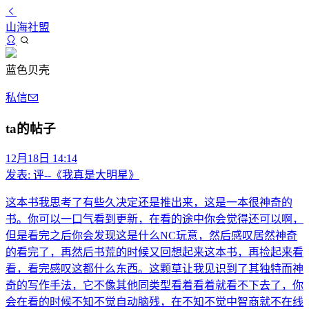
山海社盟
蓝色贝壳
私信
ta的帖子
12月18日 14:14
发表:
评--《我真是大明星》
这本书我思考了有些久决定还是推出来，这是一本很神奇的
书。你可以一口气看到更新，在看的途中你会觉得还可以啊，
但是看完之后你会发现这是什么NC玩意，然后感叹居然神奇
的看完了，再然后书荒的时候又回想起来这本书，再捡起来看
看，看完感叹这都什么东西。这颗草让我见识到了其独特而神
奇的写作手法，它不像其他同类型看着看着就看不下去了，你
会在看的时候不知不觉自动脑残，在不知不觉中智商就不在线