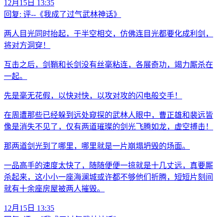
12月15日 13:35
回复:
评--《我成了过气武林神话》
两人目光同时抬起，于半空相交，仿佛连目光都要化成利剑，
将对方洞穿！
互击之后，剑鞘和长剑没有丝毫粘连，各展奇功，竭力厮杀在
一起。
先是毫无花假，以快对快，以攻对攻的闪电般交手！
在周遭那些已经躲到远处窥探的武林人眼中，曹正雄和裴远皆
像是消失不见了，仅有两道璀璨的剑光飞腾如龙，虚空搏击！
那两道剑光到了哪里，哪里就是一片崩塌坍毁的场面。
一品高手的速度太快了，随随便便一掠就是十几丈远，真要厮
杀起来，这小小一座海澜城或许都不够他们折腾，短短片刻间
就有十余座房屋被两人摧毁。
12月15日 13:35