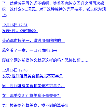
了，然后感觉写的还不错啊，等着看完智商回升之后再次感
叹，这什么NC玩意。对于这种独特的光环技能，老夫叹为观
止。
12月16日 12:51
发表:
评--《天神殿》
番茄都市榜第一，赚钱那是嗖嗖的！
慕名看了一章，一口老血吐出来！
爆红全网的新媒体文就是这样的吗？恐怖如斯……
12月16日 12:48
发表:
世间唯有美食和美景不可辜负
男：世间唯有美食和美景不可辜负。
女：那美女呢？算美食还是美景？
男：摸得到的算美食，摸不到的算美景。