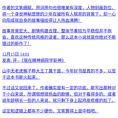
作者的文笔细腻，用词用句也很唯美有深度，人物刻画到位，
将一个身世神秘悲惨的少年在被所有人摈弃的背景下，却一心
向阳成就自身的故事描绘得让人热血沸腾！
故事背景宏大、剧情构建合理，整体节奏较为平稳但并不拖
沓，喜欢这种传统风格的读者，那么这本小说就是你绝对不能
错过的新作了！
12月15日 14:01
发表:
评--《我在精神病院学斩神》
山中无老虎猴子称大王了属于是，今年好书是真的不多，以至
于这本书能火起来，
不过话又说回来了，作者确实是有一定的功底，能写出那种对
于小白来说，所谓很燃很热血的剧情，但对于看得多的、或者
说年龄稍长一些的人来说，就只剩下身上起鸡皮疙瘩的尬了。
设定和逻辑上都有不少硬伤，文笔算得上是中档吧。