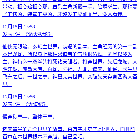
带动，担心这担心那，直到主角新露一手，险境求生，那种赢
了的快感，装逼的爽感，才越发的喷涌而出，令人着迷。
12月15日 13:58
发表:
评--《诸天投影》
仙侠无限流。玄幻主世界，装逼的副本。主角经历的第一个副
本是龙蛇，所以身上那种求道者的气质很浓烈。武学以我为
主，神特么一双拳头打死诸天强者，打穿世界。先后龙蛇，大
明江湖，魔改大唐，白蛇，阳神，九鼎，遮天，仙逆，长生界
飞升之后，一世之尊，神墓完美世界，突破先天存身西游大圣
界。
12月15日 13:56
发表:
评--《大道纪》
慢穿粮草—，整体干草，
诸天背景的几个世界的故事，百万字才穿了2个世界，而且前
百章在本世界根本不穿越，自己品吧，