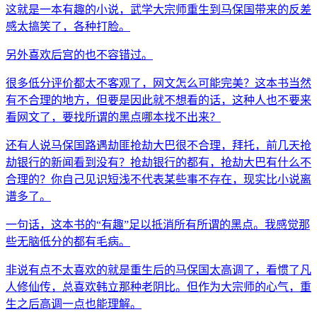
这就是一本有趣的小说，武学大宗师重生到马保国带来的反差
感太搞笑了，各种打脸。
另外喜欢后宫的也不容错过。
很多低分评价都太不客观了，网文怎么可能完美？这本书当然
有不合理的地方，但要是因此就不想看的话，这种人也不要来
看网文了，要找所谓的黑点哪本找不出来？
还有人说马保国路遇劫匪抢劫大巴很不合理，拜托，前几天抢
劫银行的新闻看到没有？抢劫银行的都有，抢劫大巴有什么不
合理的？你自己见识短浅不代表某些事不存在，现实比小说离
谱多了。
一句话，这本书的“有趣”足以抵消所有所谓的黑点。我感觉那
些无脑低分的都有毛病。
非说有点不太喜欢的就是重生后的马保国太高调了，看惯了凡
人修仙传，总喜欢韩立那种老阴比。但作为大宗师的心气，重
生之后高调一点也能理解。