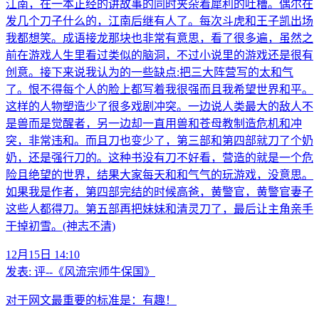
江南，在一本正经的讲故事的同时夹杂着犀利的吐槽。偶尔在
发几个刀子什么的，江南后继有人了。每次斗虎和王子凯出场
我都想笑。成语接龙那块也非常有意思，看了很多遍，虽然之
前在游戏人生里看过类似的脑洞，不过小说里的游戏还是很有
创意。接下来说我认为的一些缺点:把三大阵营写的太和气
了。恨不得每个人的脸上都写着我很强而且我希望世界和平。
这样的人物塑造少了很多戏剧冲突。一边说人类最大的敌人不
是兽而是觉醒者，另一边却一直用兽和苍母教制造危机和冲
突，非常违和。而且刀也变少了，第三部和第四部就刀了个奶
奶，还是强行刀的。这种书没有刀不好看，营造的就是一个危
险且绝望的世界，结果大家每天和和气气的玩游戏，没意思。
如果我是作者，第四部完结的时候高爸，黄警官，黄警官妻子
这些人都得刀。第五部再把妹妹和清灵刀了，最后让主角亲手
干掉初雪。(神志不清)
12月15日 14:10
发表:
评--《风流宗师牛保国》
对于网文最重要的标准是：有趣！