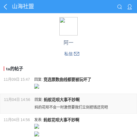
山海社盟
阿一
私信
ta的帖子
11月09日 15:47
回复:
竞选票数曲线都要被玩坏了
11月04日 14:56
回复:
蚂蚁花呗大事不妙啊
妈的花呗不会一时激愤要我们立刻把钱还完吧
11月04日 14:56
发表:
蚂蚁花呗大事不妙啊