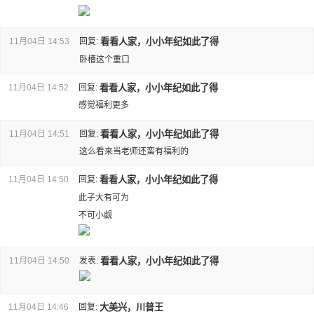
11月04日 14:53
回复:
看看人家，小小年纪如此了得
卧槽这个重口
11月04日 14:52
回复:
看看人家，小小年纪如此了得
感觉福利更多
11月04日 14:51
回复:
看看人家，小小年纪如此了得
这么看来当老师还蛮有福利的
11月04日 14:50
回复:
看看人家，小小年纪如此了得
此子大有可为
不可小觑
11月04日 14:50
发表:
看看人家，小小年纪如此了得
11月04日 14:46
回复:
大美兴，川普王