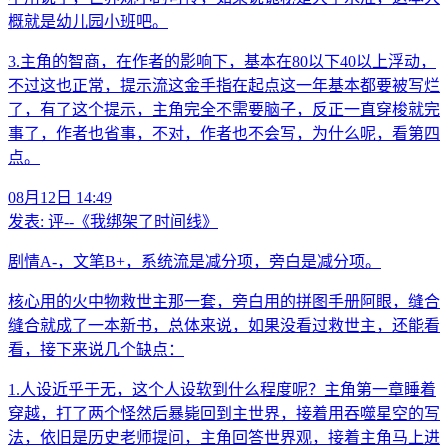
概就是幼儿园小班吧。
3.主角的智商，在作者的影响下，基本在80以下40以上浮动，
不过这也正常，提示流这金手指在起点这一年基本都要被写烂
了，有了这个提示，主角完全不需要脑子，反正一直穿梭就完
事了，作者也省事，不对，作者也不会写，为什么呢，看第四
点。
08月12日 14:49
发表:
评--《我绑架了时间线》
剧情A-，文笔B+，系统流是减分项，旁白是减分项。
核心用的火中物救世主那一套，旁白用的拼图手册阿眼，缝合
缝合就成了一本新书，总体来说，如果没看过救世主，还能看
看，接下来说几个缺点：
1.人设近乎于无，这个人设软到什么程度呢？主角第一章睡着
穿越，打了两个怪然后暴毙回到主世界，接着用吞噬星空的写
法，依旧是历史老师提问，主角回答世界观，接着主角马上进