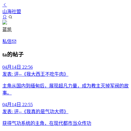
山海社盟
蓝凯
私信
ta的帖子
04月14日 22:56
发表:
评--《我大西王不吃牛肉》
主角从国内到缅甸后，展现超凡力量，成为教主灭掉军阀的故
事。
04月14日 22:55
发表:
评--《我真的是气功大师》
获得气功系统的主角，在现代都市当众传功