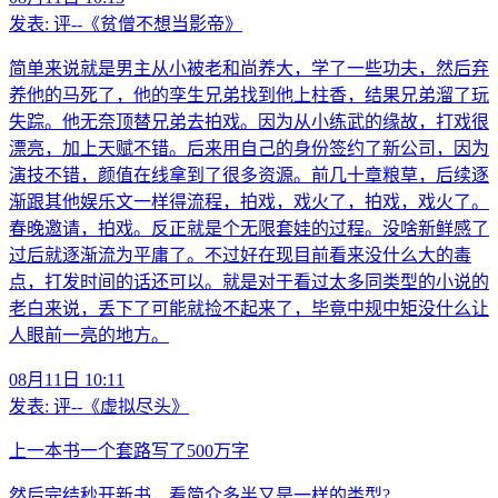
发表:
评--《贫僧不想当影帝》
简单来说就是男主从小被老和尚养大，学了一些功夫，然后弃
养他的马死了，他的孪生兄弟找到他上柱香，结果兄弟溜了玩
失踪。他无奈顶替兄弟去拍戏。因为从小练武的缘故，打戏很
漂亮，加上天赋不错。后来用自己的身份签约了新公司，因为
演技不错，颜值在线拿到了很多资源。前几十章粮草，后续逐
渐跟其他娱乐文一样得流程，拍戏，戏火了，拍戏，戏火了。
春晚邀请，拍戏。反正就是个无限套娃的过程。没啥新鲜感了
过后就逐渐流为平庸了。不过好在现目前看来没什么大的毒
点，打发时间的话还可以。就是对于看过太多同类型的小说的
老白来说，丢下了可能就捡不起来了，毕竟中规中矩没什么让
人眼前一亮的地方。
08月11日 10:11
发表:
评--《虚拟尽头》
上一本书一个套路写了500万字
然后完结秒开新书，看简介多半又是一样的类型?