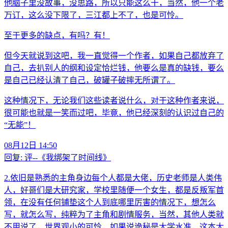
他脑子里没故事，没思路，所以只能这么干，当然，他一个老
万订，这么没下限了，三江都上不了，也是可怜。
至于更多的缺点，有吗？有！
但今天就说到这吧，我一直觉得一个作者，如果自己都放弃了
自己，去扒别人的纲和设定恰烂钱，他要么是真的缺钱，要么
是自己已经认清了自己，破罐子破摔无所谓了。
这种情况下，无论我们这些读者说什么，对于这种作者来说，
很可能也就是一笑而过吧，毕竟，他已经深刻的认识过自己的
“无能”！
08月12日 14:50
回复:
评--《我绑架了时间线》
2.依旧是熟悉的主角身边每个人都是大佬，历史老师是人类伟
人，好哥们是大研究家，学校里随便一个女生，都是反叛军首
领，在没有任何铺垫这个人到底哪里厉害的情况下，想怎么
写，就怎么写，纯粹为了主角和剧情服务，当然，其他人类就
不用说了，世界观小的可怜，如果说诡秘是大学水准，这本大