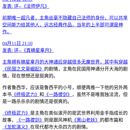
发表:
评--《法师伊凡》
前期唯一超凡者，主角丝毫不隐藏自己法师的身份，可以共享
空间能力给其他人，远古经典作品，当年的上半部可谓是神
作。
04月11日 21:10
发表:
评--《真摘星拿月》
主角拥有摘星拿月的大神通后穿越很多无魔世界，其中有穿越
《民国之文豪崛起》
的剧情，主角在民国用神通分开大海的剧
情，现在想想还是挺爽的。
作者鲁西华，应该是鲁西平的小号，顺便再推一下他的另外两
本书
《终极武力》
和
《一路拔剑》
，虽然不是唯我独法流，但
是一路杀杀杀的剧情还是很爽的。
《终极武力》
是主角在类似滚开的密武世界利用金手指成长的
故事，
《一路拔剑》
则是跟风神机
《黑山老妖》
的都市篇和
《龙蛇演义》
在现代都市大杀四方的剧情。