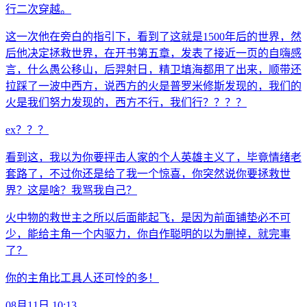
行二次穿越。
这一次他在旁白的指引下，看到了这就是1500年后的世界，然
后他决定拯救世界，在开书第五章，发表了接近一页的自嗨感
言，什么愚公移山，后羿射日，精卫填海都用了出来，顺带还
拉踩了一波中西方，说西方的火是普罗米修斯发现的，我们的
火是我们努力发现的，西方不行，我们行？？？？
ex？？？
看到这，我以为你要抨击人家的个人英雄主义了，毕竟情绪老
套路了，不过你还是给了我一个惊喜，你突然说你要拯救世
界？这是啥？我骂我自己？
火中物的救世主之所以后面能起飞，是因为前面铺垫必不可
少，能给主角一个内驱力，你自作聪明的以为删掉，就完事
了？
你的主角比工具人还可怜的多！
08月11日 10:13