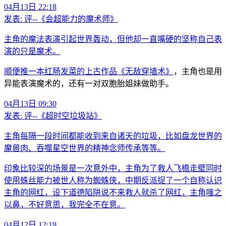
04月13日 22:18
发表:
评--《会超能力的魔术师》
主角的魔法表演引起世界轰动，但他却一直嘴硬的坚称自己表
演的只是魔术。
顺便推一本红肠发菜的上古作品
《无敌穿墙术》
，主角也是用
异能表演魔术的，还有一对双胞胎姐妹做助手。
04月13日 09:30
发表:
评--《超时空垃圾站》
主角每隔一段时间都能收到来自诸天的垃圾，比如盘龙世界的
魔兽肉、吞噬星空世界的精神念师传承等等。
印象比较深的场景是一次意外中，主角为了救人飞檐走壁同时
使用蛛丝能力被世人称为蜘蛛侠，中期反派捉了一个自称认识
主角的网红，设下道德陷阱说不来救人就杀了网红，主角嗤之
以鼻，不好意思，我完全不在意。
04月12日 12:19