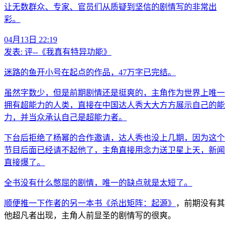
让无数群众、专家、官员们从质疑到坚信的剧情写的非常出
彩。
04月13日 22:19
发表:
评--《我真有特异功能》
迷路的鱼开小号在起点的作品，47万字已完结。
虽然字数少，但是前期剧情还是挺爽的，主角作为世界上唯一
拥有超能力的人类，直接在中国达人秀大大方方展示自己的能
力，并当众承认自己是超能力者。
下台后拒绝了杨幂的合作邀请，达人秀也没上几期，因为这个
节目后面已经请不起他了，主角直接用念力送卫星上天，新闻
直接爆了。
全书没有什么憋屈的剧情，唯一的缺点就是太短了。
顺便推一下作者的另一本书
《杀出矩阵：起源》
，前期没有其
他超凡者出现，主角人前显圣的剧情写的很爽。