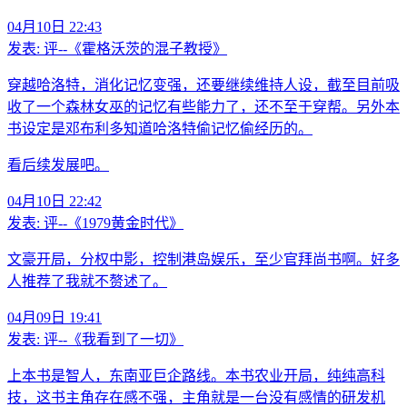
04月10日 22:43
发表:
评--《霍格沃茨的混子教授》
穿越哈洛特，消化记忆变强，还要继续维持人设，截至目前吸
收了一个森林女巫的记忆有些能力了，还不至于穿帮。另外本
书设定是邓布利多知道哈洛特偷记忆偷经历的。
看后续发展吧。
04月10日 22:42
发表:
评--《1979黄金时代》
文豪开局，分权中影，控制港岛娱乐，至少官拜尚书啊。好多
人推荐了我就不赘述了。
04月09日 19:41
发表:
评--《我看到了一切》
上本书是智人，东南亚巨企路线。本书农业开局，纯纯高科
技，这书主角存在感不强，主角就是一台没有感情的研发机