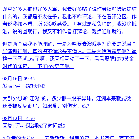
龙空好多人推也好多人骂，我看好多帖子说作者搞筛选搞提纯
什么的，我都是不太在乎，我也不咋评论，不在看评论区，作
者说我都不看，所以没啥感受。再有就是私货啥的，我没啥抵
触，说的圆就行，我又不和作者打辩论，观点通顺就行。
但是两个点我不能理解，一是为啥要去演戏啊？你要是说当个
导演都行啊，真的搞不懂念头不懂达。二是为啥写霆锋啊？逼
格一下子就low了啊，还互相互动了一下，看看隔壁1979黄金
时代的陈奇，一下子low穿了啊。
08月16日 09:35
发表:
评--《钧天图》
大部分想写“江湖”的，多少都一股子异味，江湖本来就式微，
还要被反复鞭尸，如果爱，别伤害，ok？
08月12日 14:50
回复:
评--《我绑架了时间线》
4.作者的大号id：一刀斩斩斩，经典的第一本书万订，夸下海