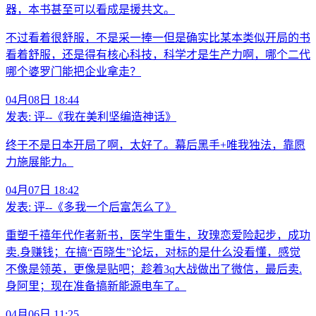
器，本书甚至可以看成是援共文。
不过看着很舒服，不是采一捧一但是确实比某本类似开局的书
看着舒服，还是得有核心科技，科学才是生产力啊，哪个二代
哪个婆罗门能把企业拿走？
04月08日 18:44
发表:
评--《我在美利坚编造神话》
终于不是日本开局了啊，太好了。幕后黑手+唯我独法，靠愿
力施展能力。
04月07日 18:42
发表:
评--《多我一个后富怎么了》
重塑千禧年代作者新书，医学生重生，玫瑰恋爱险起步，成功
卖.身赚钱；在搞“百晓生”论坛，对标的是什么没看懂，感觉
不像是领英，更像是贴吧；趁着3q大战做出了微信，最后卖.
身阿里；现在准备搞新能源电车了。
04月06日 11:25