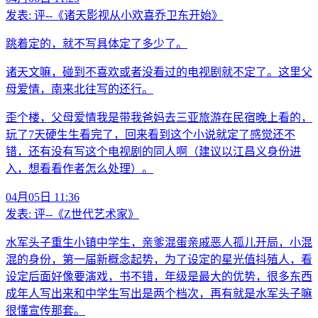
发表:
评--《诸天影视从小欢喜乔卫东开始》
跳着定的，就不写具体定了多少了。
诸天文嘛，碰到不喜欢或者没看过的电视剧就不定了。这里父
母爱情，南来北往写的还行。
歪个楼，父母爱情我是带我爸妈去三亚旅游在民宿晚上看的，
玩了7天硬生生看完了，回来看到这个小说就定了感觉还不
错，还有没有写这个电视剧的同人啊（建议以江昌义身份进
入，想看看作者怎么处理）。
04月05日 11:36
发表:
评--《Z世代艺术家》
水军头子重生小镇中学生，亲爹混蛋亲戚恶人孤儿开局，小混
混的身份，第一届新概念起势，为了设定的星光值抖殖人，看
设定后面好像要演戏，书不错，年级是最大的优势，很多东西
成年人写出来和中学生写出是两个档次，再有就是水军头子嘛
很懂宣传那套。