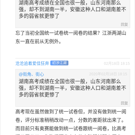
湖南高考成绩在全国也很一般，山东河南那么
强，却不到湖南一半，安徽这种人口和湖南差不
多的弱省就更惨了
回复
忘了当初全国统一试卷统一阅卷的结果？江浙两湖山
东一直在前从无例外。
沧沧追着爱佳狂奔
初涉江湖
02月18日 18:15
@街角、街心
2020年02月18日 18:15
湖南高考成绩在全国也很一般，山东河南那么
强，却不到湖南一半，安徽这种人口和湖南差不
多的弱省就更惨了
回复
高考现在虽然做到了统一试卷但，并没有做到统一阅
卷，评分标准稍稍改动一点，分数的差距就出来了。
而目前只有奥赛能做到统一试卷跟统一阅卷，比高考