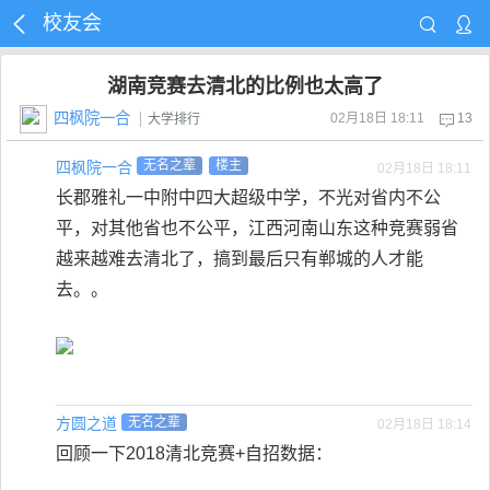
校友会
湖南竞赛去清北的比例也太高了
四枫院一合
02月18日 18:11
13
大学排行
四枫院一合
无名之辈
楼主
02月18日 18:11
长郡雅礼一中附中四大超级中学，不光对省内不公
平，对其他省也不公平，江西河南山东这种竞赛弱省
越来越难去清北了，搞到最后只有郸城的人才能
去。。
方圆之道
无名之辈
02月18日 18:14
回顾一下2018清北竞赛+自招数据：