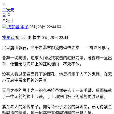
二次元
八壮士
找梦者
本子
05月28日 22:44
1
找梦者
初涉江湖
楼主
05月28日 22:44
足以崩山裂石，令千岩瀑布倒流的恐怖之拳——“雷霆风暴”。
舍弃一切防御，追求人间极致攻击的狂野刀法，雁露筠一旦出
手，便若无尽海洋上的狂风骤雨，不死不休。
没有人看过无名面具下的面孔，他是行走于人间的鬼魅，在无
声无息中带来死神的召唤。
无月之夜的勇士之一的克基拉虽然失去了一条手臂，反而练就
了一往无前的猛士心诀，手上那把门板巨剑威势更胜从前。
紫金老人的亲传弟子，拥有花公子之名的莫珑尘，已习得紫金
劫魂指的精髓，每一招都带有勾魂摄魄的邪魅力量。