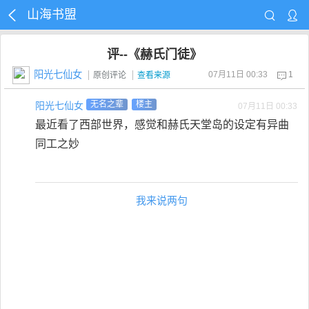
山海书盟
评--《赫氏门徒》
阳光七仙女
07月11日 00:33
1
原创评论
查看来源
阳光七仙女
无名之辈
楼主
07月11日 00:33
最近看了西部世界，感觉和赫氏天堂岛的设定有异曲
同工之妙
我来说两句