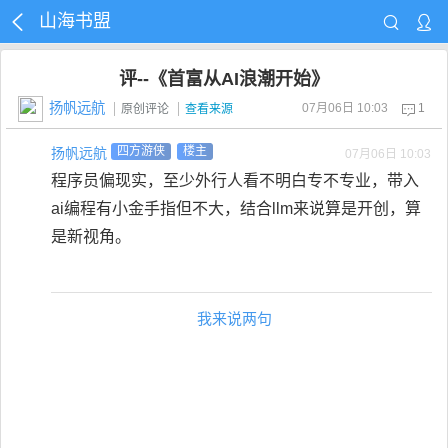
山海书盟
评--《首富从AI浪潮开始》
扬帆远航
07月06日 10:03
1
原创评论
查看来源
扬帆远航
四方游侠
楼主
07月06日 10:03
程序员偏现实，至少外行人看不明白专不专业，带入
ai编程有小金手指但不大，结合llm来说算是开创，算
是新视角。
我来说两句