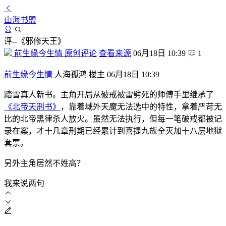
山海书盟
评--《邪修天王》
前生缘今生情
原创评论
查看来源
06月18日 10:39
1
前生缘今生情
人海孤鸿
楼主
06月18日 10:39
踏雪真人新书。主角开局从破戒被雷劈死的师傅手里继承了
《北帝天刑书》
，靠着域外天魔无法选中的特性，拿着严苛无
比的北帝黑律杀人放火。虽然无法执行，但每一笔破戒都被记
录在案，才十几章刑期已经累计到喜提九族全灭加十八层地狱
套票。
另外主角居然不姓高？
我来说两句