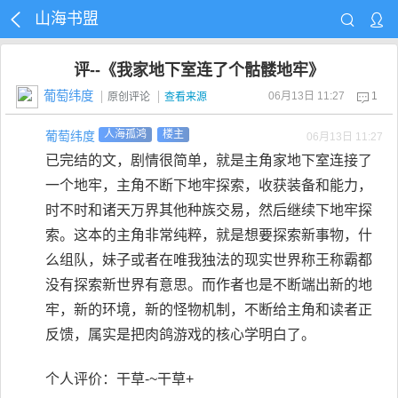
山海书盟
评--《我家地下室连了个骷髅地牢》
葡萄纬度
06月13日 11:27
1
原创评论
查看来源
葡萄纬度
人海孤鸿
楼主
06月13日 11:27
已完结的文，剧情很简单，就是主角家地下室连接了
一个地牢，主角不断下地牢探索，收获装备和能力，
时不时和诸天万界其他种族交易，然后继续下地牢探
索。这本的主角非常纯粹，就是想要探索新事物，什
么组队，妹子或者在唯我独法的现实世界称王称霸都
没有探索新世界有意思。而作者也是不断端出新的地
牢，新的环境，新的怪物机制，不断给主角和读者正
反馈，属实是把肉鸽游戏的核心学明白了。
个人评价：干草-~干草+