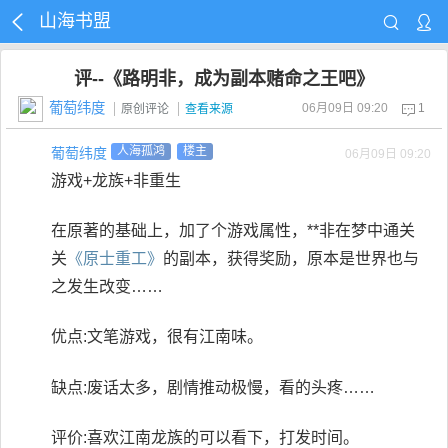
山海书盟
评--《路明非，成为副本赌命之王吧》
葡萄纬度
06月09日 09:20
1
原创评论
查看来源
葡萄纬度
人海孤鸿
楼主
06月09日 09:20
游戏+龙族+非重生
在原著的基础上，加了个游戏属性，**非在梦中通关
关
《原士重工》
的副本，获得奖励，原本是世界也与
之发生改变……
优点:文笔游戏，很有江南味。
缺点:废话太多，剧情推动极慢，看的头疼……
评价:喜欢江南龙族的可以看下，打发时间。