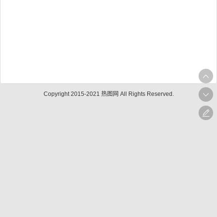
Copyright 2015-2021 热图网 All Rights Reserved.