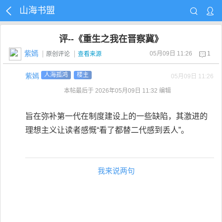
山海书盟
评--《重生之我在晋察冀》
紫嫣
05月09日 11:26
1
原创评论
查看来源
紫嫣
人海孤鸿
楼主
05月09日 11:26
本帖最后于 2026年05月09日 11:32 编辑
旨在弥补第一代在制度建设上的一些缺陷，其激进的
理想主义让读者感慨“看了都替二代感到丢人”。
我来说两句