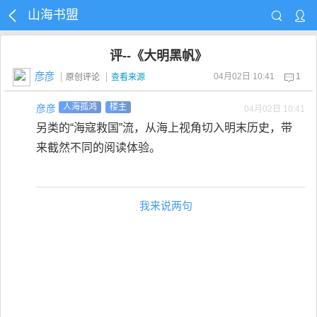
山海书盟
评--《大明黑帆》
彦彦
04月02日 10:41
1
原创评论
查看来源
彦彦
人海孤鸿
楼主
04月02日 10:41
另类的“海寇救国”流，从海上视角切入明末历史，带
来截然不同的阅读体验。
我来说两句