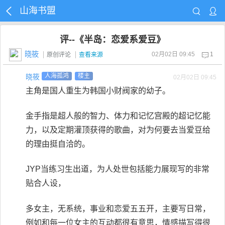
山海书盟
评--《半岛：恋爱系爱豆》
晓筱
02月02日 09:45
1
原创评论
查看来源
晓筱
人海孤鸿
楼主
02月02日 09:45
主角是国人重生为韩国小财阀家的幼子。
金手指是超人般的智力、体力和记忆宫殿的超记忆能
力，以及定期灌顶获得的歌曲，对为何要去当爱豆给
的理由挺自洽的。
JYP当练习生出道，为人处世包括能力展现写的非常
贴合人设，
多女主，无系统，事业和恋爱五五开，主要写日常，
例如和每一位女主的互动都很有意思，情感描写得很