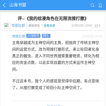
山海书盟
评--《我的综漫角色在无限流搜打撤》
悍匪红颜
10月02日 10:00
1
原创评论
查看来源
悍匪红颜
人海孤鸿
楼主
10月02日 10:00
主角穿越成为主神空间的主角，但抛弃了传统主神空
间的运营方式，改为用搜打撤形式，来让轮回者化身
真正的蝗虫，进入不同世界搜索重要物资，转化为相
应的资金点数，以此实现双赢的方式来运作主神空
间。
不过这本书，我个人的感官是觉得中后期，有点变味
了。从搜打撤变成了轮回小队主神空间了。