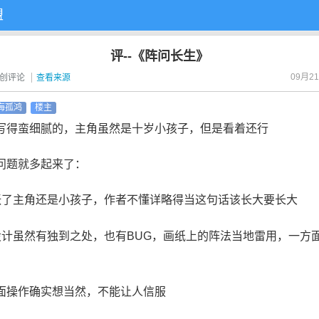
盟
评--《阵问长生》
09月21
创评论
查看来源
海孤鸿
楼主
写得蛮细腻的，主角虽然是十岁小孩子，但是看着还行
问题就多起来了：
张了主角还是小孩子，作者不懂详略得当这句话该长大要长大
设计虽然有独到之处，也有BUG，画纸上的阵法当地雷用，一方
面操作确实想当然，不能让人信服