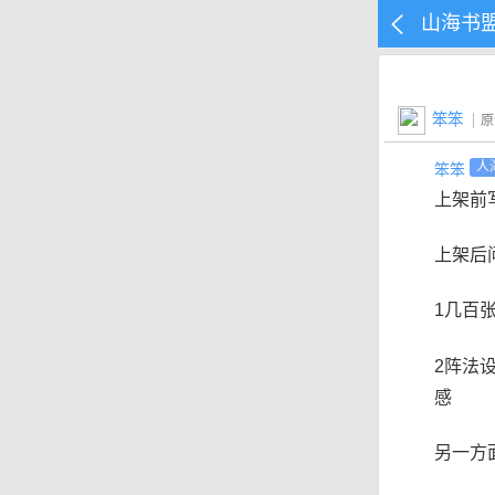
山海书
笨笨
原
笨笨
人
上架前
上架后
1几百
2阵法
感
另一方