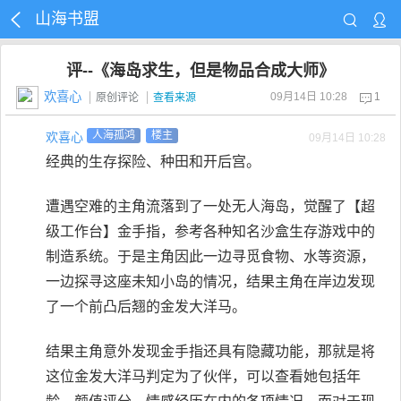
山海书盟
评--《海岛求生，但是物品合成大师》
欢喜心
09月14日 10:28
1
原创评论
查看来源
欢喜心
人海孤鸿
楼主
09月14日 10:28
经典的生存探险、种田和开后宫。
遭遇空难的主角流落到了一处无人海岛，觉醒了【超
级工作台】金手指，参考各种知名沙盒生存游戏中的
制造系统。于是主角因此一边寻觅食物、水等资源，
一边探寻这座未知小岛的情况，结果主角在岸边发现
了一个前凸后翘的金发大洋马。
结果主角意外发现金手指还具有隐藏功能，那就是将
这位金发大洋马判定为了伙伴，可以查看她包括年