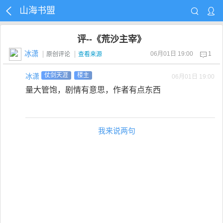
山海书盟
评--《荒沙主宰》
冰潇
06月01日 19:00
1
原创评论
查看来源
冰潇
仗剑天涯
楼主
06月01日 19:00
量大管饱，剧情有意思，作者有点东西
我来说两句