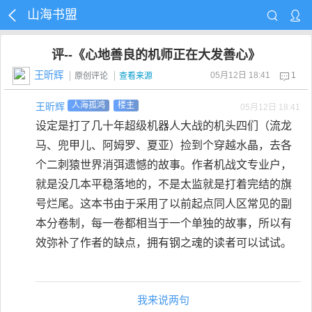
山海书盟
评--《心地善良的机师正在大发善心》
王昕辉
05月12日 18:41
1
原创评论
查看来源
王昕辉
人海孤鸿
楼主
05月12日 18:41
设定是打了几十年超级机器人大战的机头四们（流龙
马、兜甲儿、阿姆罗、夏亚）捡到个穿越水晶，去各
个二刺猿世界消弭遗憾的故事。作者机战文专业户，
就是没几本平稳落地的，不是太监就是打着完结的旗
号烂尾。这本书由于采用了以前起点同人区常见的副
本分卷制，每一卷都相当于一个单独的故事，所以有
效弥补了作者的缺点，拥有钢之魂的读者可以试试。
我来说两句