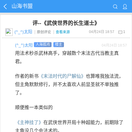
山海书盟
评--《武侠世界的长生道士》
(^_^)太阳
04月24日 18:57
1
原创评论
查看来源
(^_^)太阳
人海孤鸿
楼主
04月24日 18:57
用法术秒杀武林高手，穿越数个末法古代当教主真
君。
作者的新书
《末法时代的尸解仙》
也算唯我独法流，
但主角默默修行，并不太喜欢人前显圣就不单独推
了。
顺便推一本类似的
《主神挂了》
在武侠世界开局十种超能力，前期除了
主角没几个会法术的。